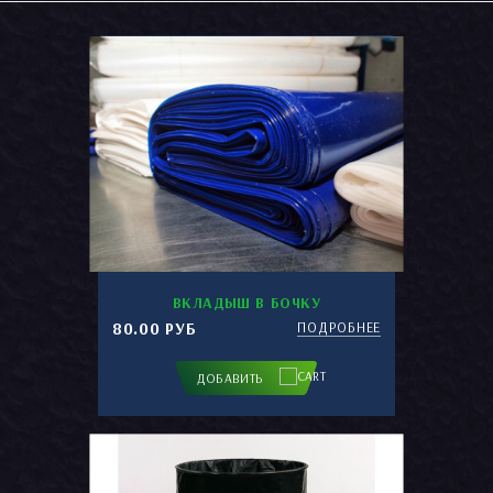
По умолчанию
12
Название (А - Я)
24
Название (Я - А)
36
Цена за упаковку (низкая > высокая)
Цена за упаковку(высокая > низкая)
Цена за шт. (низкая > высокая)
Цена за шт. (высокая > низкая)
ВКЛАДЫШ В БОЧКУ
80.00 РУБ
ПОДРОБНЕЕ
ДОБАВИТЬ